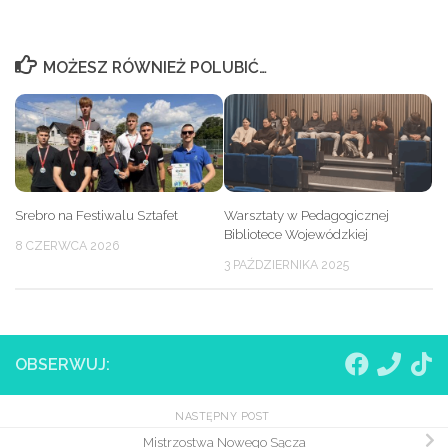
MOŻESZ RÓWNIEŻ POLUBIĆ…
Srebro na Festiwalu Sztafet
Warsztaty w Pedagogicznej
Bibliotece Wojewódzkiej
8 CZERWCA 2026
3 PAŹDZIERNIKA 2025
OBSERWUJ:
NASTĘPNY POST
Mistrzostwa Nowego Sącza