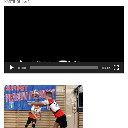
KARTINGI_2018
Odtwarzacz
video
00:00
03:13