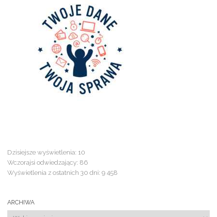
Dzisiejsze wyświetlenia:
10
Wczorajsi odwiedzający:
86
Wyświetlenia z ostatnich 30 dni:
9 458
ARCHIWA
Archiwa