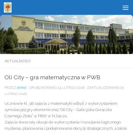
do
treści
Przejdź do treści
AKTUALNOŚCI
Oli City – gra matematyczna w PWB
PRZEZ
ANNA
· OPUBLIKOWANO
24 LUTEGO 2026
· ZAKTUALIZOWANO
25
LUTEGO 2026
Uczniowie kl. 3B zajęcia z matematyki odbyli z wykorzystaniem
symulacyjej gry ekonomicznej 'Oil City – Galicyjska Gorączka
Czarnego Złota” w PBW w N.Sączu.
Zajęcia stwarzały okazje do wykorzystania i rozwijania logicznego
myślenia, planowania i podejmowania decyzji strategicznych, a także